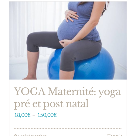
YOGA Maternité: yoga
pré et post natal
Plage
18,00
€
–
150,00
€
de
prix :
Choix des options
Détails