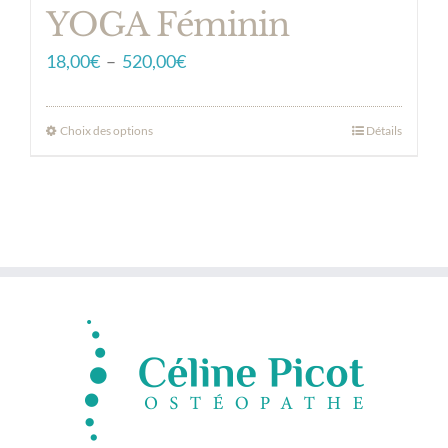
produit
YOGA Féminin
Plage
18,00
€
–
520,00
€
de
prix :
Choix des options
Détails
Ce
18,00€
produit
à
a
520,00€
plusieurs
variations.
Les
options
peuvent
être
choisies