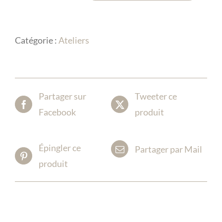
de
Atelier
Catégorie :
Ateliers
«
Bien
être
au
Partager sur
Tweeter ce
féminin
Facebook
produit
»
Épingler ce
Partager par Mail
produit