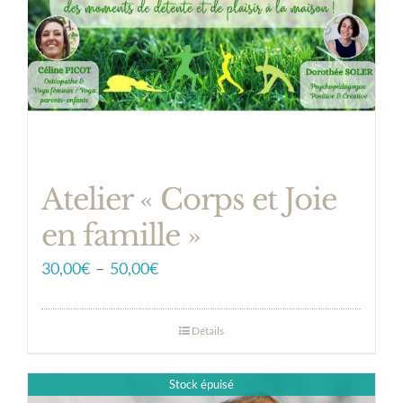
Atelier « Corps et Joie
en famille »
Plage
30,00
€
–
50,00
€
de
prix :
Détails
30,00€
à
Stock épuisé