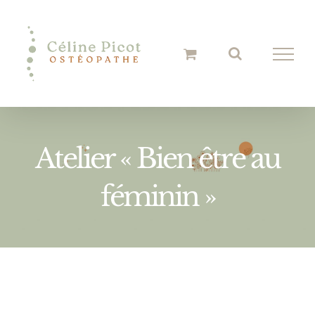
Passer
au
contenu
Atelier « Bien être au
féminin »