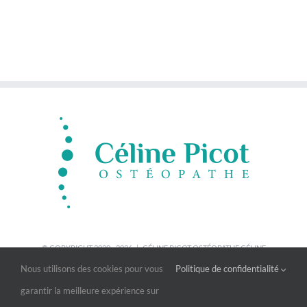
© COPYRIGHT 2020 -
2026 | CÉLINE PICOT OSTÉOPATHE
CÉLINE
PICOT
| ALL RIGHTS RESERVED |
MENTIONS LÉGALES
|
BLOG
|
CGV
|
Nous utilisons des cookies pour vous
Politique de confidentialité
POWERED BY
GUIGOUT SAS
garantir la meilleure expérience sur